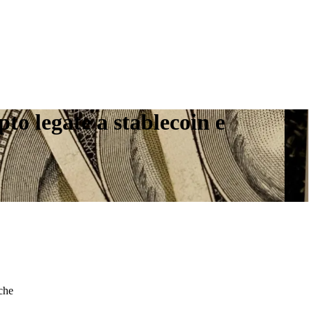
to legate a stablecoin e
che