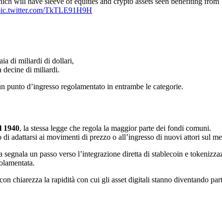
ch will have sleeve of equities and crypto assets seen benefiting from
pic.twitter.com/TkTLE91H9H
a di miliardi di dollari,
 decine di miliardi.
un punto d’ingresso regolamentato in entrambe le categorie.
l 1940
, la stessa legge che regola la maggior parte dei fondi comuni.
 di adattarsi ai movimenti di prezzo o all’ingresso di nuovi attori sul me
 segnala un passo verso l’integrazione diretta di stablecoin e tokenizza
golamentata.
on chiarezza la rapidità con cui gli asset digitali stanno diventando par