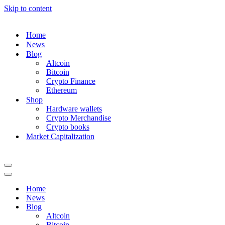
Skip to content
Home
News
Blog
Altcoin
Bitcoin
Crypto Finance
Ethereum
Shop
Hardware wallets
Crypto Merchandise
Crypto books
Market Capitalization
Navigation
Menu
Navigation
Menu
Home
News
Blog
Altcoin
Bitcoin