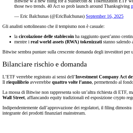
Bitwise w a new filing for a Stablecoin & Tokenization ETF whi
those two trends. 40 Act so prob launch around Thanksgiving
— Eric Balchunas (@EricBalchunas)
September 16, 2025
Gli analisti sottolineano che il tempismo non è casuale:
la
circolazione delle stablecoin
ha raggiunto quest’anno centinai
mentre i
real world assets (RWA) tokenizzati
stanno salendo a
Bitwise sembra puntare sulla crescente domanda degli investitori per 
Bilanciare rischio e domanda
L’ETF verrebbe registrato ai sensi dell’
Investment Company Act de
Il
riequilibrio
avverrebbe
quattro volte l’anno
, permettendo al fondo
La mossa di Bitwise non rappresenta solo un’altra richiesta di ETF, ma
Wall Street
, affiancando equity tradizionali ed esposizione crypto re
Indipendentemente dall’approvazione dei regolatori, il filing dimostra c
integrante dei prodotti finanziari mainstream.