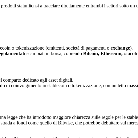
rodotti statunitensi a tracciare direttamente entrambi i settori sotto un 
lecoin o tokenizzazione (emittenti, società di pagamenti o
exchange
).
regolamentati
scambiati in borsa, coprendo
Bitcoin
,
Ethereum
,
oracoli
l comparto dedicato agli asset digitali.
grado di coinvolgimento in stablecoin o tokenizzazione, con un tetto mas
una legge che ha introdotto maggiore chiarezza sulle regole per le stable
a strada a fondi come quello di Bitwise, che potrebbe debuttare sul merc