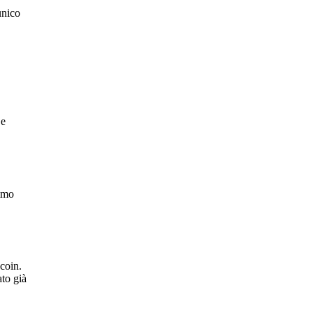
unico
 e
simo
coin.
ato già