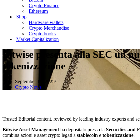
Crypto Finance
Ethereum
Shop
Hardware wallets
Crypto Merchandise
Crypto books
Market Capitalization
Bitwise presenta alla SEC un nuo
tokenizzazione
September 18, 2025
Crypto News
Trusted Editorial
content, reviewed by leading industry experts and s
Bitwise Asset Management
ha depositato presso la
Securities and
combina azioni e asset crypto legati a
stablecoin
e
tokenizzazione
.