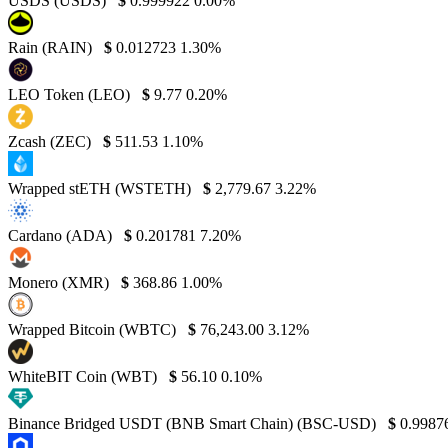
USDS (USDS)
$
0.999922
0.00%
Rain (RAIN)
$
0.012723
1.30%
LEO Token (LEO)
$
9.77
0.20%
Zcash (ZEC)
$
511.53
1.10%
Wrapped stETH (WSTETH)
$
2,779.67
3.22%
Cardano (ADA)
$
0.201781
7.20%
Monero (XMR)
$
368.86
1.00%
Wrapped Bitcoin (WBTC)
$
76,243.00
3.12%
WhiteBIT Coin (WBT)
$
56.10
0.10%
Binance Bridged USDT (BNB Smart Chain) (BSC-USD)
$
0.9987